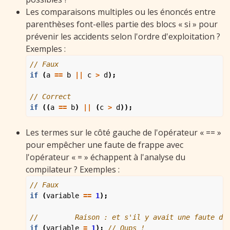
Les comparaisons multiples ou les énoncés entre
parenthèses font-elles partie des blocs « si » pour
prévenir les accidents selon l'ordre d'exploitation ?
Exemples :
if
(
a
==
b
||
c
>
d
);
if
((
a
==
b
)
||
(
c
>
d
));
Les termes sur le côté gauche de l'opérateur « == »
pour empêcher une faute de frappe avec
l'opérateur « = » échappent à l'analyse du
compilateur ? Exemples :
if
(
variable
==
1
);
if
(
variable
=
1
);